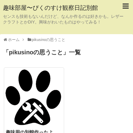
趣味部屋〜ぴくのすけ観察日記別館
センスも技術もないんだけど、なんか作るのは好きかも。レザー
クラフトとかDIY。興味がわいたものはやってみる！
ホーム
pikusinoの思うこと
「
pikusinoの思うこと
」
一覧
趣味用の別館作ったよ。