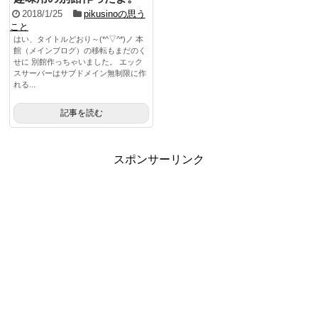
2018/1/25
pikusinoの思う
こと
はい、タイトルどおり～(*^▽^*)ノ 本
館（メインブログ）の移転もまだのく
せに 別館作っちゃいました。 エック
スサーバーはサブドメイン無制限に作
れる...
記事を読む
スポンサーリンク