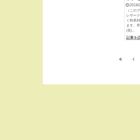
2018/
（このブ
レザーク
く時系列
ます。早
(笑)...
記事を