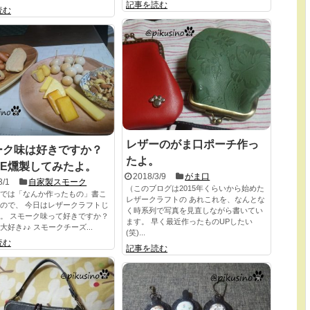
記事を読む
読む
レザーのがま口ポーチ作っ
ーク味は好きですか？
たよ。
DE燻製してみたよ。
2018/3/9
がま口
3/1
自家製スモーク
（このブログは2015年くらいから始めた
では「なんか作ったもの」書こ
レザークラフトの あれこれを、なんとな
ので、 今日はレザークラフトじ
く時系列で写真を見直しながら書いてい
。 スモーク味って好きですか？
ます。 早く最近作ったものUPしたい
大好き♪♪ スモークチーズ...
(笑)...
読む
記事を読む