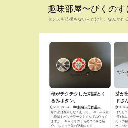
趣味部屋〜ぴくのす
センスも技術もないんだけど、なんか作る
母がチクチクした刺繍とく
芽が
るみボタン。
ドさ
2018/4/24
刺繍～母作品～
2018/
母作品は数限りなくあって、 2018年現在
はたして
も刺繍やパッチワークをずんずん作って
(笑) 
ますが、 今回はそのうちの２つをご紹
カドの種
介。 ちょっと前の記事のくる...
水につけ