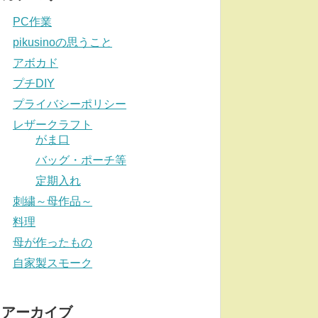
PC作業
pikusinoの思うこと
アボカド
プチDIY
プライバシーポリシー
レザークラフト
がま口
バッグ・ポーチ等
定期入れ
刺繍～母作品～
料理
母が作ったもの
自家製スモーク
アーカイブ