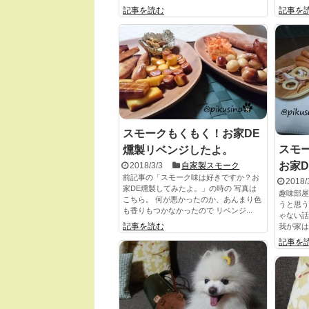
記事を読む
記事を
スモークもくもく！お家DE
スモ
燻製リベンジしたよ。
お家
2018/3/3
自家製スモーク
前記事の「スモーク味は好きですか？お
2018/
家DE燻製してみたよ。」の時の 写真は
趣味部屋
こちら。 何が悪かったのか、あんまり色
うと思う
も香りもつかなかったので リベンジ...
ゃない話
記事を読む
我が家は
記事を