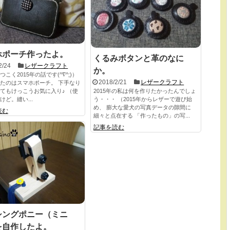
ホポーチ作ったよ。
くるみボタンと革のなに
2/24
レザークラフト
か。
こく2015年の話です(^∇^;)）
2018/2/21
レザークラフト
たのはスマホポーチ。 下手なり
てもけっこうお気に入り♪ （使
2015年の私は何を作りたかったんでしょ
けど。縫い...
う・・・ （2015年からレザーで遊び始
め、 膨大な愛犬の写真データの隙間に
読む
細々と点在する 「作ったもの」の写...
記事を読む
シングポニー（ミニ
を自作したよ。