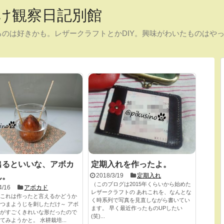
け観察日記別館
のは好きかも。レザークラフトとかDIY。興味がわいたものはや
出るといいな、アボカ
定期入れを作ったよ。
ん。
2018/3/19
定期入れ
（このブログは2015年くらいから始めた
4/16
アボカド
レザークラフトの あれこれを、なんとな
これは作ったと言えるかどうか
く時系列で写真を見直しながら書いてい
単につまようじを刺しただけ～ アボ
ます。 早く最近作ったものUPしたい
がすごくきれいな形だったので
(笑)...
てみようかと。 水耕栽培...