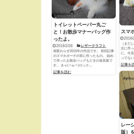
トイレットペーパー丸ご
スマ
と！お散歩マナーバッグ作
2018/
ったよ。
（まだしつ
2018/2/26
レザークラフト
次に作っ
相変わらず2015年の作品です。 前回記事
に、今見
のスマホポーチの前に作ったもの。 始め
ってない
て作ったお散歩バッグもどきの改良版で
記事を
す。 きゃ(〃ω〃)ロック...
記事を読む
レー
版）